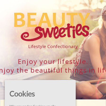
Lifestyle Confectionary
Enjoy your lifestyle.
njoy the beautiful things in lif
Cookies